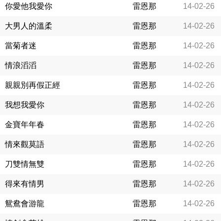
你愛他我愛你
雷恩那
14-02-26
大男人的溫柔
雷恩那
14-02-26
當菊者迷
雷恩那
14-02-26
情浪滔滔
雷恩那
14-02-26
親親別再假正經
雷恩那
14-02-26
我想我愛你
雷恩那
14-02-26
金寶年年春
雷恩那
14-02-26
情來觀莫語
雷恩那
14-02-26
刀雙情無雙
雷恩那
14-02-26
得來有情男
雷恩那
14-02-26
鴛鴦會游龍
雷恩那
14-02-26