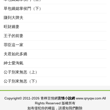
草包嬌媳掌侯門（下）
賺到大牌夫
旺財嬌妻
王子的前妻
罪臣這一家
夫君如此多嬌
紳士愛淘氣
公子別來無恙（上）
公子別來無恙（下）
Copyright© 2011-2026 青檸言情網
言情小說網
www.qnyqw.com All
Rights Reserved 版權所有
如有侵犯你的權益，請通知我們刪除