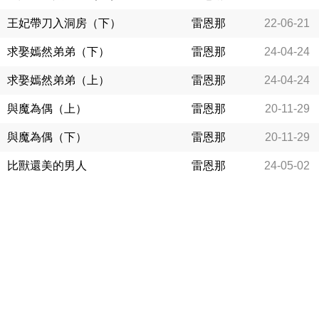
王妃帶刀入洞房（下）
雷恩那
22-06-21
求娶嫣然弟弟（下）
雷恩那
24-04-24
求娶嫣然弟弟（上）
雷恩那
24-04-24
與魔為偶（上）
雷恩那
20-11-29
與魔為偶（下）
雷恩那
20-11-29
比獸還美的男人
雷恩那
24-05-02