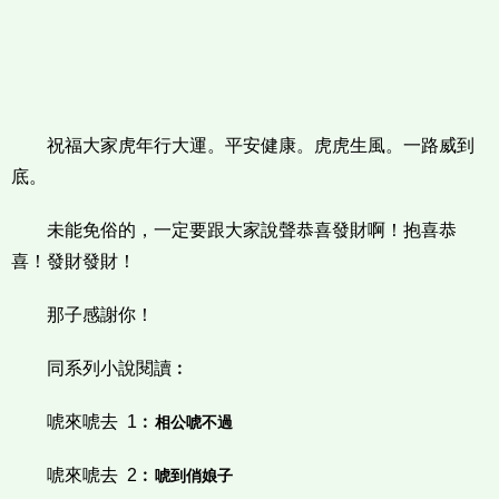
祝福大家虎年行大運。平安健康。虎虎生風。一路威到
底。
未能免俗的，一定要跟大家說聲恭喜發財啊！抱喜恭
喜！發財發財！
那子感謝你！
同系列小說閱讀︰
唬來唬去 1︰
相公唬不過
唬來唬去 2︰
唬到俏娘子