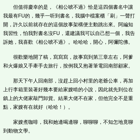
但值得慶幸的是，《相公唬不過》恰是這四個書名中讓
我最有FU的，幾乎一听到書名，我腦中檔案櫃「刷」一聲打
開，許久以前就存在的這個故事架構便主動跳出來。阿編知
我習性，怕我對書名沒FU，還建議我可以自己想一個，我告
訴她，我喜歡《相公唬不過》。哈哈哈，開心，阿彌陀佛。
很歡樂地開了稿，寫寫寫，故事寫到第三章左右，阿爹
和火爆娘又手牽手去旅行，按例我又抱著筆電回南部顧家。
那天下午人回南部，沒趕上回小村里的老爺公車，再加
上行李箱里裝著好幾本要給家嫂啃的小說，因此就先到位在
鎮上的大佬家敲門卸貨。結果大佬不在家，但他完全不是重
點，家嫂有在就好（哈哈！）。
家嫂煮咖啡，我和她邊喝邊聊，聊聊聊，不知怎地竟聊
到動物文學。