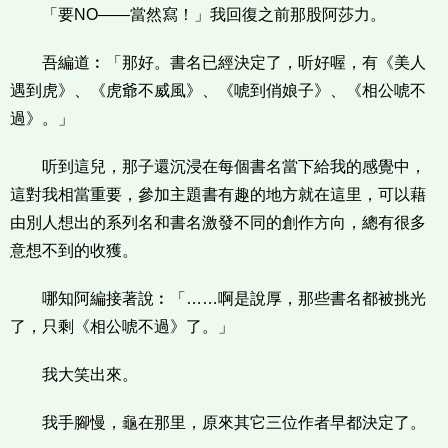
「要NO——當然寫！」我回復之前那股阿莎力。
吾編道︰「那好。書名已經決定了，听好喔，有《美人
遇到虎》、《虎爺不威風》、《唬到俏娘子》、《相公唬不
過》。」
听到這兒，那子還沉浸在每個書名當下給我的感覺中，
這對我相當重要，參加主題書有趣的地方就在這里，可以藉
由別人想出的系列名和書名激發不同的創作方向，總有很多
意想不到的收獲。
哪知阿編接著說︰「……啊是說厚，那些書名都被挑光
了，只剩《相公唬不過》了。」
我大笑出來。
我手腳慢，龜在那里，原來其它三位作者早都決定了。