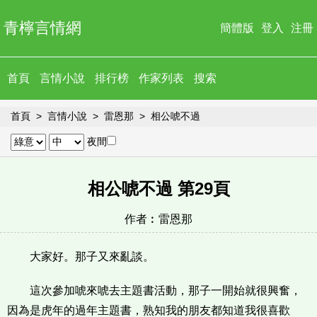
青檸言情網
簡體版
登入
注冊
首頁
言情小說
排行榜
作家列表
搜索
首頁
言情小說
雷恩那
相公唬不過
夜間
相公唬不過 第29頁
作者︰
雷恩那
大家好。那子又來亂談。
這次參加唬來唬去主題書活動，那子一開始就很興奮，
因為是虎年的過年主題書，熟知我的朋友都知道我很喜歡