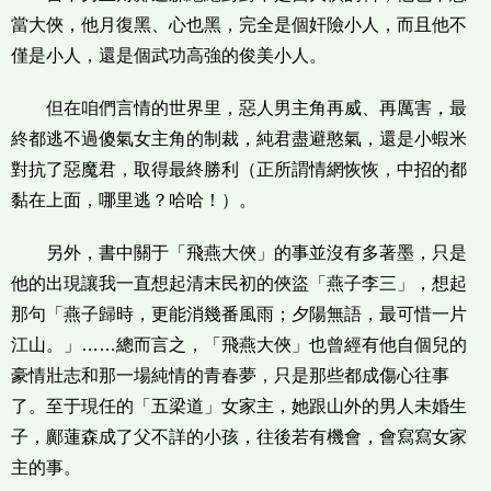
當大俠，他月復黑、心也黑，完全是個奸險小人，而且他不
僅是小人，還是個武功高強的俊美小人。
但在咱們言情的世界里，惡人男主角再威、再厲害，最
終都逃不過傻氣女主角的制裁，純君盡避憨氣，還是小蝦米
對抗了惡魔君，取得最終勝利（正所謂情網恢恢，中招的都
黏在上面，哪里逃？哈哈！）。
另外，書中關于「飛燕大俠」的事並沒有多著墨，只是
他的出現讓我一直想起清末民初的俠盜「燕子李三」，想起
那句「燕子歸時，更能消幾番風雨；夕陽無語，最可惜一片
江山。」……總而言之，「飛燕大俠」也曾經有他自個兒的
豪情壯志和那一場純情的青春夢，只是那些都成傷心往事
了。至于現任的「五梁道」女家主，她跟山外的男人未婚生
子，鄺蓮森成了父不詳的小孩，往後若有機會，會寫寫女家
主的事。