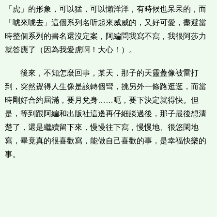
「虎」的形象，可以猛，可以懶洋洋，有時候也呆呆的，而
「唬來唬去」這個系列名听起來威威的，又好可愛，盡避當
時整個系列的書名還沒定案，阿編問我寫不寫，我很阿莎力
就答應了（因為我愛虎啊！大心！）。
後來，不知怎麼回事，某天，那子的天靈蓋像被雷打
到，突然覺得人生像是該轉個彎，挑另外一條路逛逛，而當
時剛好合約屆滿，要月兌身……呃，要下決定就得快。但
是，等到跟阿編和出版社這邊再仔細談過後，那子最後想清
楚了，還是繼續留下來，慢慢往下寫，慢慢地、很悠閑地
寫，畢竟真的很喜歡寫，能做自己喜歡的事，是幸福快樂的
事。