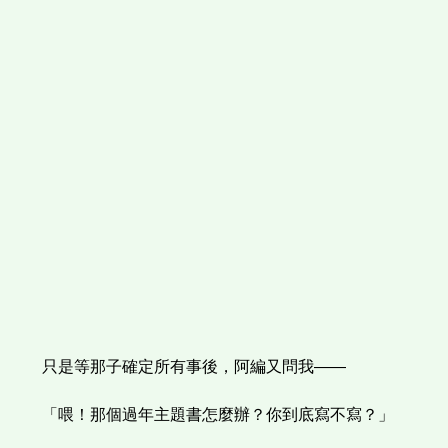
只是等那子確定所有事後，阿編又問我——
「喂！那個過年主題書怎麼辦？你到底寫不寫？」