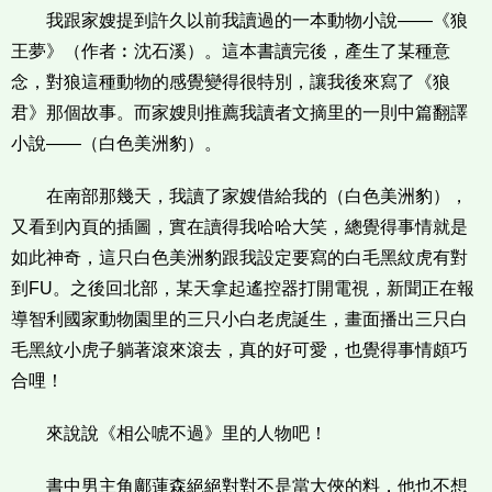
我跟家嫂提到許久以前我讀過的一本動物小說——《狼
王夢》（作者︰沈石溪）。這本書讀完後，產生了某種意
念，對狼這種動物的感覺變得很特別，讓我後來寫了《狼
君》那個故事。而家嫂則推薦我讀者文摘里的一則中篇翻譯
小說——（白色美洲豹）。
在南部那幾天，我讀了家嫂借給我的（白色美洲豹），
又看到內頁的插圖，實在讀得我哈哈大笑，總覺得事情就是
如此神奇，這只白色美洲豹跟我設定要寫的白毛黑紋虎有對
到FU。之後回北部，某天拿起遙控器打開電視，新聞正在報
導智利國家動物園里的三只小白老虎誕生，畫面播出三只白
毛黑紋小虎子躺著滾來滾去，真的好可愛，也覺得事情頗巧
合哩！
來說說《相公唬不過》里的人物吧！
書中男主角鄺蓮森絕絕對對不是當大俠的料，他也不想