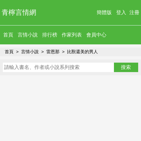
青檸言情網
簡體版
登入
注冊
首頁
言情小說
排行榜
作家列表
會員中心
首頁
言情小說
雷恩那
比獸還美的男人