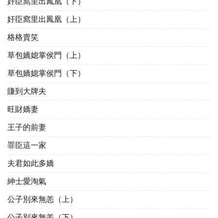
奸臣窩里出鳳凰（下）
奸臣窩里出鳳凰（上）
格格賣笑
草包嬌媳掌侯門（上）
草包嬌媳掌侯門（下）
賺到大牌夫
旺財嬌妻
王子的前妻
罪臣這一家
夫君如此多嬌
紳士愛淘氣
公子別來無恙（上）
公子別來無恙（下）