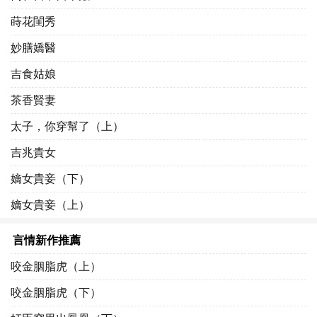
蒔花閨秀
妙膳嬌醫
吉食姑娘
茶香賢妻
太子，你穿幫了（上）
吉兆貴女
嫡女貴妾（下）
嫡女貴妾（上）
言情新作推薦
咬金胭脂虎（上）
咬金胭脂虎（下）