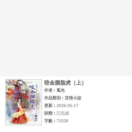
咬金胭脂虎（上）
作者︰
風光
作品類別︰
言情小說
更新︰
2026-05-17
狀態︰
已完成
字數︰
71528