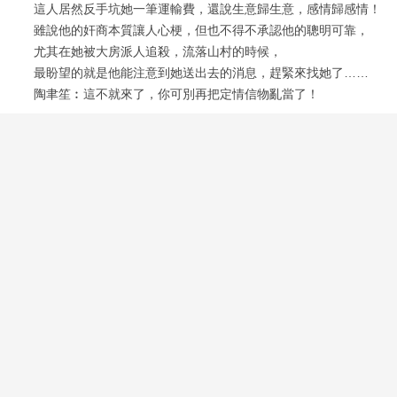
這人居然反手坑她一筆運輸費，還說生意歸生意，感情歸感情！
雖說他的奸商本質讓人心梗，但也不得不承認他的聰明可靠，
尤其在她被大房派人追殺，流落山村的時候，
最盼望的就是他能注意到她送出去的消息，趕緊來找她了……
陶聿笙︰這不就來了，你可別再把定情信物亂當了！