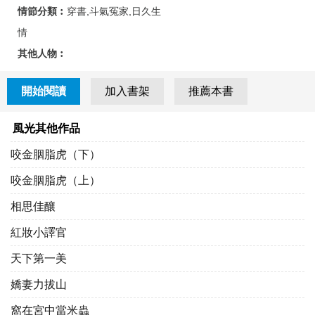
情節分類︰
穿書,斗氣冤家,日久生
情
其他人物︰
開始閱讀
加入書架
推薦本書
風光其他作品
咬金胭脂虎（下）
咬金胭脂虎（上）
相思佳釀
紅妝小譯官
天下第一美
嬌妻力拔山
窩在宮中當米蟲