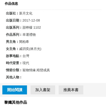
作品信息
出版社︰
新月文化
出版日期︰
2017-12-08
出版系列︰
甜檸檬 1102
作品系列︰
幸運禮物
男主角︰
閔柏希
女主角︰
戚玥奕(林月光)
故事地點︰
台灣
時代背景︰
現代
情節分類︰
寵物情緣,暗戀成真
其他人物︰
開始閱讀
加入書架
推薦本書
黎孅其他作品