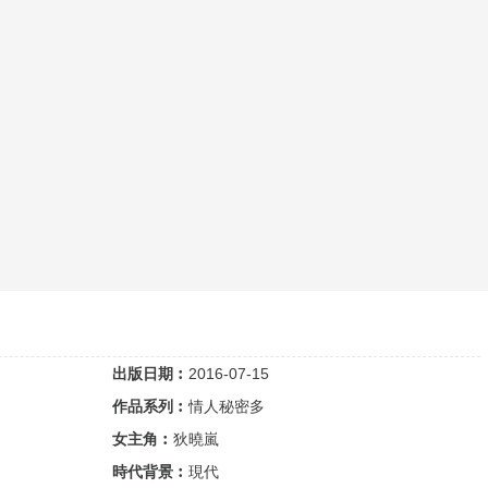
出版日期︰
2016-07-15
作品系列︰
情人秘密多
女主角︰
狄曉嵐
時代背景︰
現代