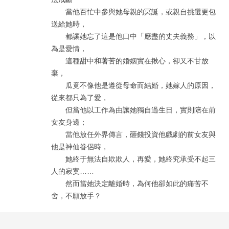
當他百忙中參與她母親的冥誕，或親自挑選更包
送給她時，
都讓她忘了這是他口中「應盡的丈夫義務」，以
為是愛情，
這種甜中和著苦的婚姻實在揪心，卻又不甘放
棄，
瓜竟不像他是遵從母命而結婚，她嫁人的原因，
從來都只為了愛，
但當他以工作為由讓她獨自過生日，實則陪在前
女友身邊；
當他放任外界傳言，砸錢投資他戲劇的前女友與
他是神仙眷侶時，
她終于無法自欺欺人，再愛，她終究承受不起三
人的寂寞……
然而當她決定離婚時，為何他卻如此的痛苦不
舍，不願放手？