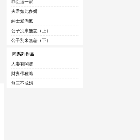
罪臣這一家
夫君如此多嬌
紳士愛淘氣
公子別來無恙（上）
公子別來無恙（下）
同系列作品
人妻有閨怨
財妻帶種逃
無三不成婚