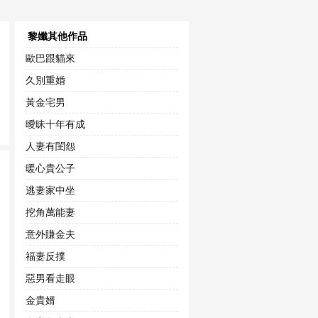
黎孅其他作品
歐巴跟貓來
久別重婚
黃金宅男
曖昧十年有成
人妻有閨怨
暖心貴公子
逃妻家中坐
挖角萬能妻
意外賺金夫
福妻反撲
惡男看走眼
金貴婿