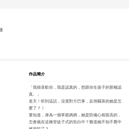
說
作品簡介
「我很喜歡你，我是認真的，想跟你生孩子的那種認
真。」
老天！听到這話，沒賞對方巴掌，反倒竊喜的她是怎
麼了？！
要知道，身為一個單親媽媽，她是防備心相當高的，
怎會栽在這種登徒子式的告白中？難道她不知不覺中
被攻陷了？