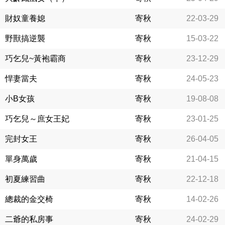
財奴童養媳
寄秋
22-03-29
野獸搞逆襲
寄秋
15-03-22
巧乞兒~黃袍霸商
寄秋
23-12-29
悍妻當夫
寄秋
24-05-23
小B女孩
寄秋
19-08-08
巧乞兒～庶女王妃
寄秋
23-01-25
完封女王
寄秋
26-04-05
單身萬歲
寄秋
21-04-15
初夏練習曲
寄秋
22-12-18
總裁的金交椅
寄秋
14-02-26
二爺的私房事
寄秋
24-02-29