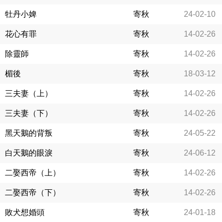
牡丹小婢
寄秋
24-02-10
花心有罪
寄秋
14-02-26
除靈師
寄秋
14-02-26
楣後
寄秋
18-03-12
三夫妻（上）
寄秋
14-02-26
三夫妻（下）
寄秋
14-02-26
黑天鵝的背叛
寄秋
24-05-22
白天鵝的眼淚
寄秋
24-06-12
二娶西帝（上）
寄秋
14-02-26
二娶西帝（下）
寄秋
14-02-26
敗犬想婚頭
寄秋
24-01-18