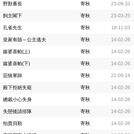
野獸番長
寄秋
23-09-10
飼主閣下
寄秋
23-03-25
孔雀先生
寄秋
18-11-03
皇家有囍～公主逃夫
寄秋
14-02-26
媒婆喜帕(上)
寄秋
14-02-26
媒婆喜帕(下)
寄秋
14-02-26
惡狼軍師
寄秋
22-09-14
殿下拒絕失寵
寄秋
14-02-26
總裁小心失身
寄秋
14-02-26
失戀後請排隊
寄秋
14-02-26
拍賣貝勒
寄秋
14-02-26