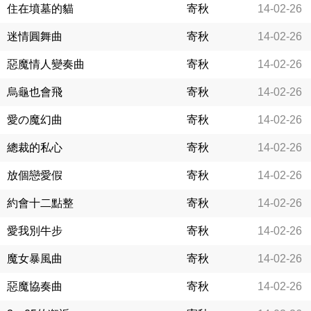
住在墳墓的貓
寄秋
14-02-26
迷情圓舞曲
寄秋
14-02-26
惡魔情人變奏曲
寄秋
14-02-26
烏龜也會飛
寄秋
14-02-26
愛の魔幻曲
寄秋
14-02-26
總裁的私心
寄秋
14-02-26
放個戀愛假
寄秋
14-02-26
約會十二點整
寄秋
14-02-26
愛我別牛步
寄秋
14-02-26
魔女暴風曲
寄秋
14-02-26
惡魔協奏曲
寄秋
14-02-26