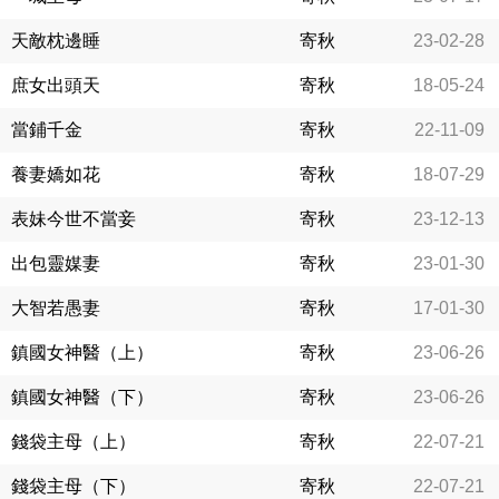
天敵枕邊睡
寄秋
23-02-28
庶女出頭天
寄秋
18-05-24
當鋪千金
寄秋
22-11-09
養妻嬌如花
寄秋
18-07-29
表妹今世不當妾
寄秋
23-12-13
出包靈媒妻
寄秋
23-01-30
大智若愚妻
寄秋
17-01-30
鎮國女神醫（上）
寄秋
23-06-26
鎮國女神醫（下）
寄秋
23-06-26
錢袋主母（上）
寄秋
22-07-21
錢袋主母（下）
寄秋
22-07-21