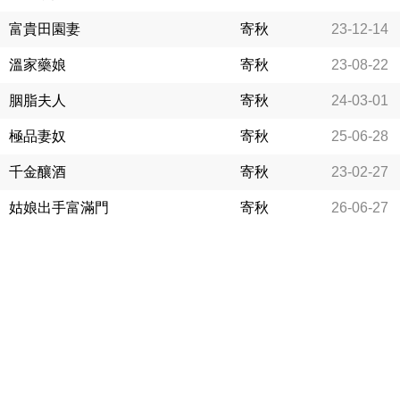
富貴田園妻
寄秋
23-12-14
溫家藥娘
寄秋
23-08-22
胭脂夫人
寄秋
24-03-01
極品妻奴
寄秋
25-06-28
千金釀酒
寄秋
23-02-27
姑娘出手富滿門
寄秋
26-06-27