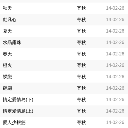
秋天
寄秋
14-02-26
動凡心
寄秋
14-02-26
夏天
寄秋
14-02-26
水晶露珠
寄秋
14-02-26
春天
寄秋
14-02-26
橙火
寄秋
14-02-26
蝶戀
寄秋
14-02-26
翩翩
寄秋
14-02-26
情定愛情島(下)
寄秋
14-02-26
情定愛情島(上)
寄秋
14-02-26
愛人少根筋
寄秋
14-02-26