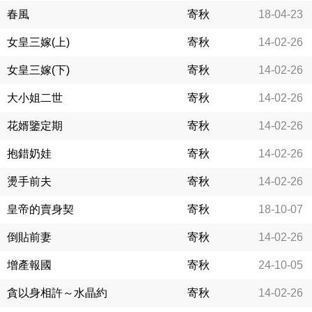
春風
寄秋
18-04-23
女皇三嫁(上)
寄秋
14-02-26
女皇三嫁(下)
寄秋
14-02-26
大小姐二世
寄秋
14-02-26
花婿鑒定期
寄秋
14-02-26
抱錯奶娃
寄秋
14-02-26
燙手前夫
寄秋
14-02-26
皇帝的賣身契
寄秋
18-10-07
倒貼前妻
寄秋
14-02-26
增產報國
寄秋
24-10-05
貪以身相許～水晶約
寄秋
14-02-26