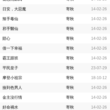
日安，大惡魔
寄秋
14-02-26
辣手毒仙
寄秋
14-02-26
邪手醫仙
寄秋
14-02-26
賠心
寄秋
14-02-26
借一下幸福
寄秋
14-02-26
霸王跟班
寄秋
14-02-26
平民皇子
寄秋
23-07-29
摩登小祖宗
寄秋
18-10-12
撿到色男人
寄秋
14-02-26
金主沒行情
寄秋
14-02-26
好命禍水
寄秋
14-02-26