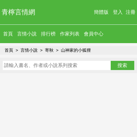
青檸言情網
簡體版
登入
注冊
首頁
言情小說
排行榜
作家列表
會員中心
首頁
言情小說
寄秋
山神家的小狐狸