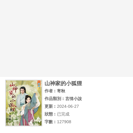
山神家的小狐狸
作者︰
寄秋
作品類別︰
言情小說
更新︰
2024-06-27
狀態︰
已完成
字數︰
127908