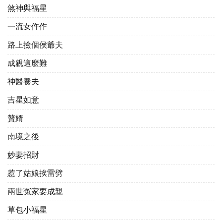
煞神與福星
一流女仵作
路上撿個侯爺夫
成親這麼難
神醫養夫
吉星如意
贅婿
南境之後
妙妻招財
惹了姑娘挨雷劈
兩世冤家要成親
草包小福星