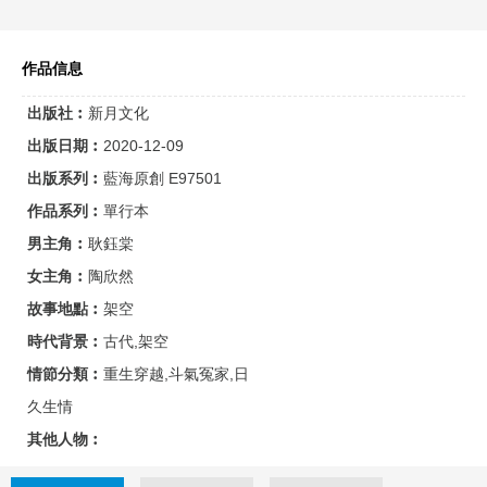
作品信息
出版社︰
新月文化
出版日期︰
2020-12-09
出版系列︰
藍海原創 E97501
作品系列︰
單行本
男主角︰
耿鈺棠
女主角︰
陶欣然
故事地點︰
架空
時代背景︰
古代,架空
情節分類︰
重生穿越,斗氣冤家,日
久生情
其他人物︰