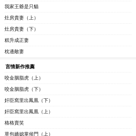
我家王爺是只貓
灶房貴妻（上）
灶房貴妻（下）
糕升成正妻
枕邊敵妻
言情新作推薦
咬金胭脂虎（上）
咬金胭脂虎（下）
奸臣窩里出鳳凰（下）
奸臣窩里出鳳凰（上）
格格賣笑
草包嬌媳掌侯門（上）