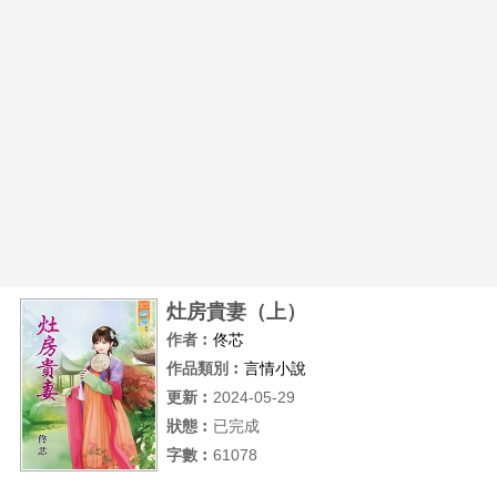
灶房貴妻（上）
作者︰
佟芯
作品類別︰
言情小說
更新︰
2024-05-29
狀態︰
已完成
字數︰
61078