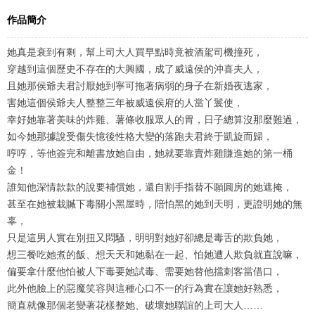
作品簡介
她真是衰到有剩，幫上司大人買早點時竟被酒駕司機撞死，
穿越到這個歷史不存在的大興國，成了威遠侯的沖喜夫人，
且她那侯爺夫君討厭她到寧可拖著病弱的身子在新婚夜逃家，
害她這個侯爺夫人整整三年被威遠侯府的人當丫鬟使，
幸好她靠著美味的炸雞、薯條收服眾人的胃，日子總算沒那麼難過，
如今她那據說受傷失憶後性格大變的落跑夫君終于凱旋而歸，
哼哼，等他簽完和離書放她自由，她就要靠賣炸雞賺進她的第一桶
金！
誰知他深情款款的說要補償她，還自割手指替不願圓房的她遮掩，
甚至在她被栽贓下毒關小黑屋時，陪怕黑的她到天明，更證明她的無
辜，
只是這男人實在別扭又悶騷，明明對她好卻總是毒舌的欺負她，
想三餐吃她煮的飯、想天天和她黏在一起、怕她遭人欺負就直說嘛，
偏要拿什麼他怕被人下毒要她試毒、需要她替他擋刺客當借口，
此外他臉上的惡魔笑容與這種心口不一的行為實在讓她好熟悉，
簡直就像那個老變著花樣整她、破壞她聯誼的上司大人……