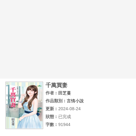
千萬買妻
作者︰
田芝蔓
作品類別︰
言情小說
更新︰
2024-08-24
狀態︰
已完成
字數︰
91944