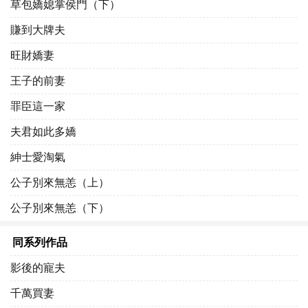
草包嬌媳掌侯門（下）
賺到大牌夫
旺財嬌妻
王子的前妻
罪臣這一家
夫君如此多嬌
紳士愛淘氣
公子別來無恙（上）
公子別來無恙（下）
同系列作品
影後的寵夫
千萬買妻