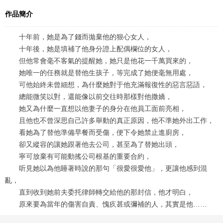
作品簡介
十年前，她是為了錢而拋棄他的狠心女人，
十年後，她是填補了他身分證上配偶欄位的女人，
但他常會毫不客氣的提醒她，她只是他花一千萬買來的，
她唯一的任務就是替他生孩子，等完成了她便毫無用處，
可他始終未曾細想，為什麼她對于他充滿報復性的惡言惡語，
總能微笑以對，還能像以前交往時那樣對他撒嬌，
她又為什麼一直想以他妻子的身分在他員工面前亮相，
且他也不曾深思自己許多舉動的真正原因，他不準她外出工作，
看她為了替他準備早餐而受傷，便下令她禁止進廚房，
卻又縱容的讓她跟著他去公司，甚至為了替她出頭，
寧可放棄有可能動搖公司根基的重要合約，
听見她以為他睡著時說的那句「很愛很愛他」，更讓他感到混
亂，
直到收到她前夫委托律師轉交給他的那封信，他才明白，
原來要為當年的傷害自責、愧疚甚或彌補的人，其實是他……