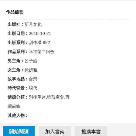
作品信息
出版社︰
新月文化
出版日期︰
2015-10-21
出版系列︰
甜檸檬 892
作品系列︰
幸福第二回合
男主角︰
呂子皓
女主角︰
徐妍雅
故事地點︰
台灣
時代背景︰
現代
情節分類︰
別後重逢,強取豪奪,再
續前緣
其他人物︰
開始閱讀
加入書架
推薦本書