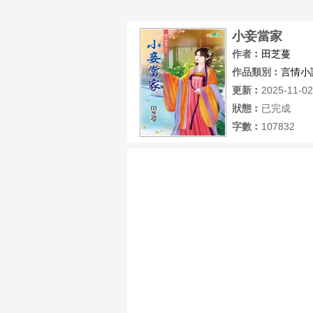
小妾當家
作者︰
田芝蔓
作品類別︰
言情小
更新︰
2025-11-02
狀態︰
已完成
字數︰
107832