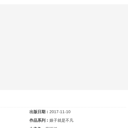
出版日期︰
2017-11-10
作品系列︰
娘子就是不凡