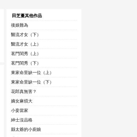
田芝蔓其他作品
後娘難為
醫流才女（下）
醫流才女（上）
茗門閨秀（上）
茗門閨秀（下）
東家命里缺一位（上）
東家命里缺一位（下）
花郎真無害？
嫡女麻煩大
小妾當家
紳士沒品格
縣太爺的小廚娘