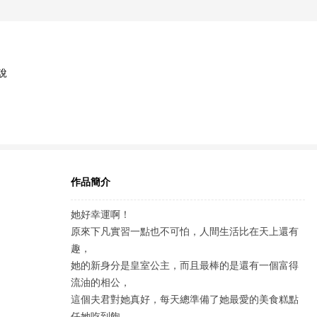
說
作品簡介
她好幸運啊！
原來下凡實習一點也不可怕，人間生活比在天上還有
趣，
她的新身分是皇室公主，而且最棒的是還有一個富得
流油的相公，
這個夫君對她真好，每天總準備了她最愛的美食糕點
任她吃到飽，