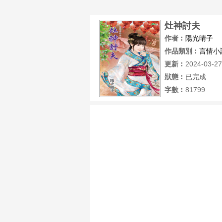
灶神討夫
作者︰
陽光晴子
作品類別︰
言情小
更新︰
2024-03-27
狀態︰
已完成
字數︰
81799