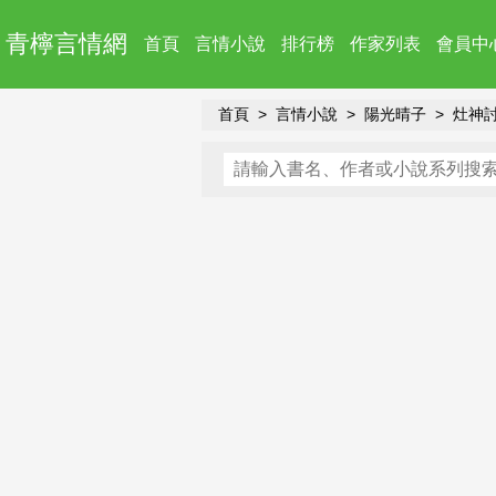
青檸言情網
首頁
言情小說
排行榜
作家列表
會員中
首頁
言情小說
陽光晴子
灶神