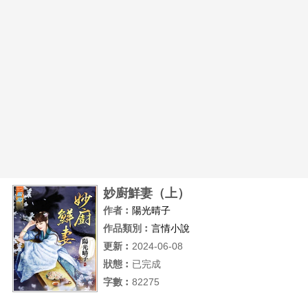
妙廚鮮妻（上）
作者︰
陽光晴子
作品類別︰
言情小說
更新︰
2024-06-08
狀態︰
已完成
字數︰
82275