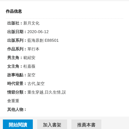
作品信息
出版社︰
新月文化
出版日期︰
2020-06-12
出版系列︰
藍海原創 E88501
作品系列︰
單行本
男主角︰
範紹安
女主角︰
杜嘉薇
故事地點︰
架空
時代背景︰
古代,架空
情節分類︰
重生穿越,日久生情,誤
會重重
其他人物︰
開始閱讀
加入書架
推薦本書