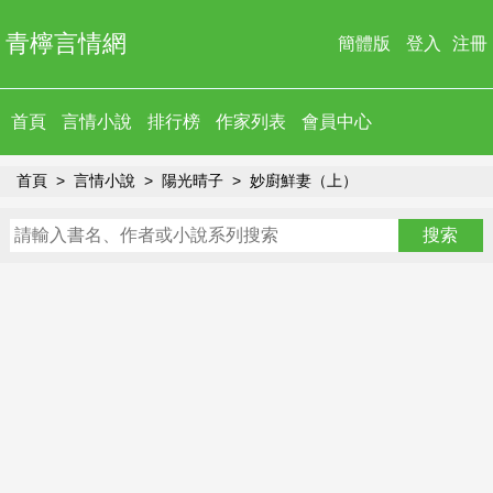
青檸言情網
簡體版
登入
注冊
首頁
言情小說
排行榜
作家列表
會員中心
首頁
言情小說
陽光晴子
妙廚鮮妻（上）