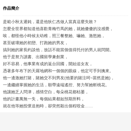
作品簡介
是範小秋太遲鈍，還是他狄仁杰做人當真這麼失敗？
怎麼全世界都知道他喜歡青梅竹馬的她，就她傻傻的沒感覺，
唉，都怪他小時候太幼稚，照三餐整她、嚇她、激怒她，
甚至破壞她的初戀、打跑她的男友，
搞到她的家長約談他，放話不能當個值得托付的男人就閃開。
他于是努力讀書、出國留學兼創業，
好不容易，他事業有成的返台回國，開始追女友，
憑著多年布下的天羅地網和一個個的眼線，他定可手到擒來。
他一邊激她打賭，賭她交不到男友(他要的賭注呵~當然是她)，
一邊繼續掌握她的生活，順帶遠端遙控、努力幫她斬桃花。
他讓她乏人問津，感情空白，每朵桃花都枯萎，
他的計畫萬無一失，每個結果都如預期所料，
就在他等她投懷送抱時，卻突然殺出個程咬金……