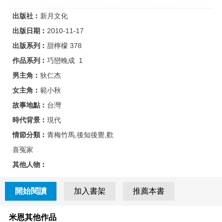
出版社︰
新月文化
出版日期︰
2010-11-17
出版系列︰
甜檸檬 378
作品系列︰
巧戀晚成 1
男主角︰
狄仁杰
女主角︰
範小秋
故事地點︰
台灣
時代背景︰
現代
情節分類︰
青梅竹馬,後知後覺,歡
喜冤家
其他人物︰
開始閱讀
加入書架
推薦本書
米恩其他作品