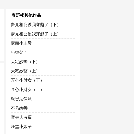
春野櫻其他作品
夢見相公後我穿越了（下）
夢見相公後我穿越了（上）
豪商小主母
巧媳榮門
大宅妙醫（下）
大宅妙醫（上）
匠心小財女（下）
匠心小財女（上）
報恩是個坑
不良嬌妾
官夫人有福
澡堂小娘子