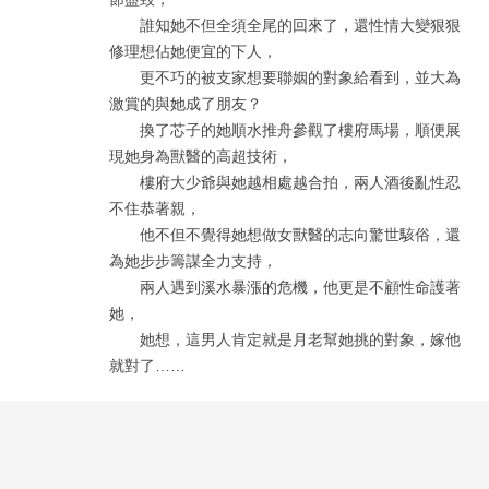
誰知她不但全須全尾的回來了，還性情大變狠狠
修理想佔她便宜的下人，
更不巧的被支家想要聯姻的對象給看到，並大為
激賞的與她成了朋友？
換了芯子的她順水推舟參觀了樓府馬場，順便展
現她身為獸醫的高超技術，
樓府大少爺與她越相處越合拍，兩人酒後亂性忍
不住恭著親，
他不但不覺得她想做女獸醫的志向驚世駭俗，還
為她步步籌謀全力支持，
兩人遇到溪水暴漲的危機，他更是不顧性命護著
她，
她想，這男人肯定就是月老幫她挑的對象，嫁他
就對了……