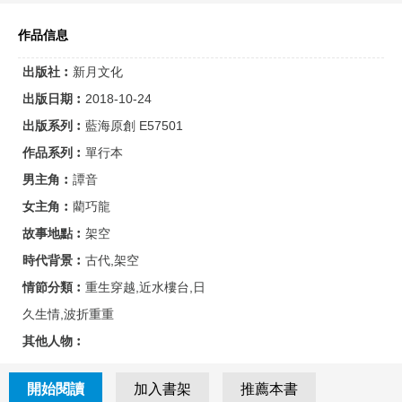
作品信息
出版社︰
新月文化
出版日期︰
2018-10-24
出版系列︰
藍海原創 E57501
作品系列︰
單行本
男主角︰
譚音
女主角︰
藺巧龍
故事地點︰
架空
時代背景︰
古代,架空
情節分類︰
重生穿越,近水樓台,日
久生情,波折重重
其他人物︰
開始閱讀
加入書架
推薦本書