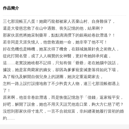
作品簡介
三七那混帳王八蛋！她藺巧龍都被家人丟棄山村、自身難保了，
還是大發慈悲救了在山中遇難、喪失記憶的他，結果咧？
那家伙居然將她采制藥草，點點滴滴攢下的銀兩給卷款潛逃？！
若非同是天涯失憶人，他曾救過她一命，她非宰了他不可！
好在危機也是轉機，她某次得了機會，在縣城施展針灸之術救人，
從此打開名聲，成了人人稱贊的女神醫，更好奇她師承何處，
這……老實說她啥都不記得，只知有個「爺爺」老在她腦中說話，
據說，她是富商藺家的嫡女，卻因為爹爹寵妾滅妻落得如此下場，
為了報仇及解開自個兒身上的謎團，她決定重返藺家去，
怎料一路上誤打誤撞地救了不少矜貴大人物，連三七那混帳都遇上
了！
原來啊，他並非卷款潛逃，而是恢復記憶急于「借錢」返家報平安，
好吧，解開了誤會，她也不用天天詛咒他造口業，夠大方仁慈了吧？
沒想到那家伙得寸進尺，一言不合就炫富，非糾纏著她履行當初的婚
約……