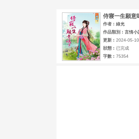
侍寢一生願意
作者︰
綠光
作品類別︰
言情小
更新︰
2024-05-10
狀態︰
已完成
字數︰
75354