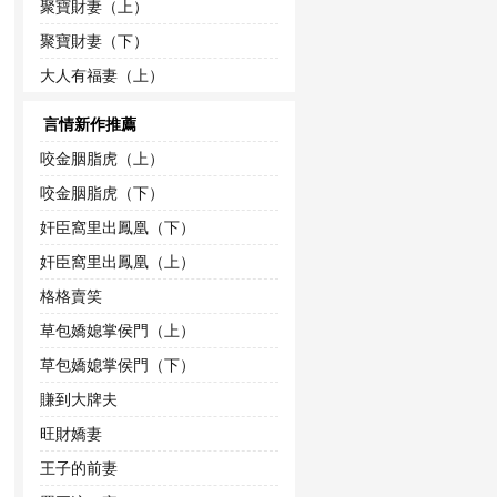
聚寶財妻（上）
聚寶財妻（下）
大人有福妻（上）
言情新作推薦
咬金胭脂虎（上）
咬金胭脂虎（下）
奸臣窩里出鳳凰（下）
奸臣窩里出鳳凰（上）
格格賣笑
草包嬌媳掌侯門（上）
草包嬌媳掌侯門（下）
賺到大牌夫
旺財嬌妻
王子的前妻