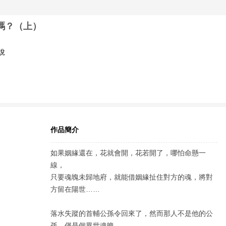
嗎？（上）
說
作品簡介
如果姻緣還在，花就會開，花若開了，哪怕命懸一
線，
只要魂魄未歸地府，就能借姻緣扯住對方的魂，將對
方留在陽世……
落水失蹤的首輔公孫令回來了，然而那人不是他的公
孫，僅是個異世魂魄，