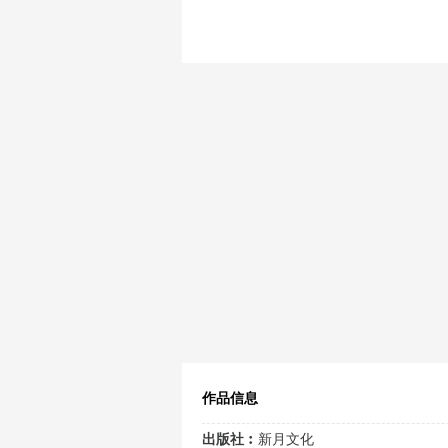
作品信息
出版社︰
新月文化