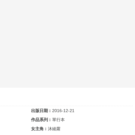
出版日期︰
2016-12-21
作品系列︰
單行本
女主角︰
沐綾蘿