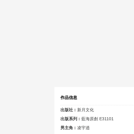
作品信息
出版社︰
新月文化
出版系列︰
藍海原創 E31101
男主角︰
凌宇逍