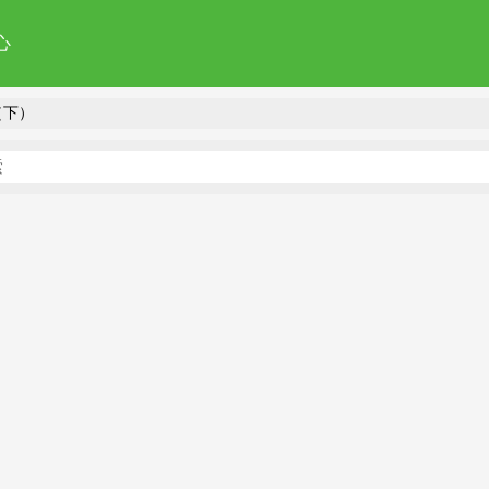
心
（下）