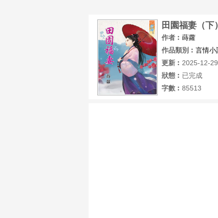
田園福妻（下
作者︰
蒔蘿
作品類別︰
言情小
更新︰
2025-12-29
狀態︰
已完成
字數︰
85513