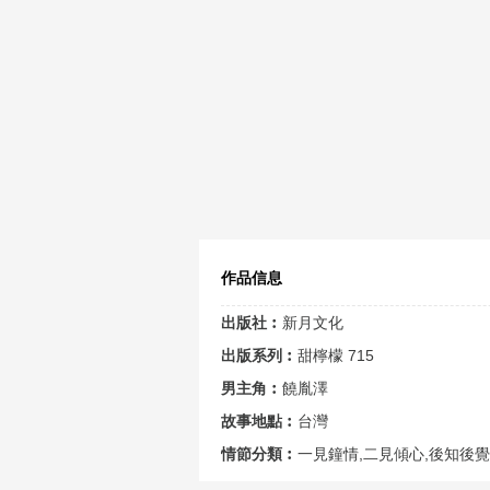
作品信息
出版社︰
新月文化
出版系列︰
甜檸檬 715
男主角︰
饒胤澤
故事地點︰
台灣
情節分類︰
一見鐘情,二見傾心,後知後覺