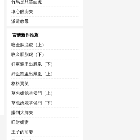
竹馬是只笑面虎
壞心眼廚夫
派遣教母
言情新作推薦
咬金胭脂虎（上）
咬金胭脂虎（下）
奸臣窩里出鳳凰（下）
奸臣窩里出鳳凰（上）
格格賣笑
草包嬌媳掌侯門（上）
草包嬌媳掌侯門（下）
賺到大牌夫
旺財嬌妻
王子的前妻