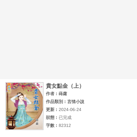
貴女點金（上）
作者︰
蒔蘿
作品類別︰
言情小說
更新︰
2024-06-24
狀態︰
已完成
字數︰
82312