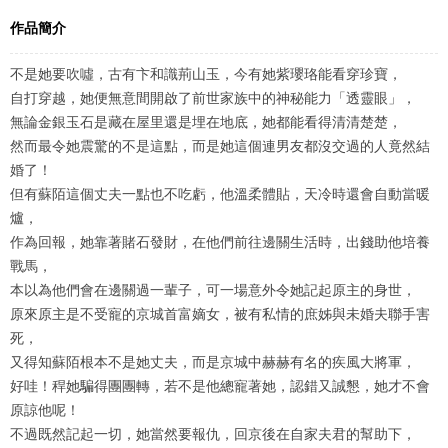
作品簡介
不是她要吹噓，古有卞和識荊山玉，今有她紫瓔珞能看穿珍寶，
自打穿越，她便無意間開啟了前世家族中的神秘能力「透靈眼」，
無論金銀玉石是藏在屋里還是埋在地底，她都能看得清清楚楚，
然而最令她震驚的不是這點，而是她這個連男友都沒交過的人竟然結
婚了！
但有蘇陌這個丈夫一點也不吃虧，他溫柔體貼，天冷時還會自動當暖
爐，
作為回報，她靠著賭石發財，在他們前往邊關生活時，出錢助他培養
戰馬，
本以為他們會在邊關過一輩子，可一場意外令她記起原主的身世，
原來原主是不受寵的京城首富嫡女，被有私情的庶姊與未婚夫聯手害
死，
又得知蘇陌根本不是她丈夫，而是京城中赫赫有名的疾風大將軍，
好哇！稈她騙得團團轉，若不是他總寵著她，認錯又誠懇，她才不會
原諒他呢！
不過既然記起一切，她當然要報仇，回京後在自家夫君的幫助下，