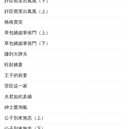
奸臣窩里出鳳凰（下）
奸臣窩里出鳳凰（上）
格格賣笑
草包嬌媳掌侯門（上）
草包嬌媳掌侯門（下）
賺到大牌夫
旺財嬌妻
王子的前妻
罪臣這一家
夫君如此多嬌
紳士愛淘氣
公子別來無恙（上）
公子別來無恙（下）