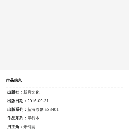
作品信息
出版社︰
新月文化
出版日期︰
2016-09-21
出版系列︰
藍海原創 E28401
作品系列︰
單行本
男主角︰
朱佾開