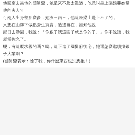
他回京去當他的國舅爺，她還來不及太難過，他竟叫皇上賜婚要她當
他的夫人?!
可兩人出身差那麼多，她沒三兩三，他這座梁山是上不了的，
只想在山腳下做點營生買賣，逍遙自在，誰知他說──
那日去游園，我說︰「你跟了我這園子就是你的了。」你不說話，我
就當你允了。
呃，有這麼求親的嗎？嗚，這下進了國舅府後宅，她還怎麼繼續摟銀
子大業啊？
(國舅爺表示︰除了我，你什麼東西也別想抱！)