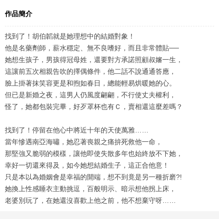
作品簡介
找到了！胡伯韜就是她理想中的結婚對象！
他是名藥劑師，薪水穩定、無不良嗜好，而且非常體貼──
她想生孩子，男孩得冠母姓，還要對方承諾照顧叔嬸一生，
這讓前五次相親告吹的擇偶條件，他二話不說通通答應，
臉上掛著抹笑容更是和煦如春日，總能輕易烘暖她的心。
但已是新婚之夜，這男人仍風度翩翩，不行使丈夫權利，
怪了，她都包裝完畢，好歹罩杯也有Ｃ，賣相還這麼差嗎？
找到了！停留在他心中將近十年的天使萬雅……
當年慘遇南亞海嘯，她忍著喪親之痛拚死救他一命，
那堅強又脆弱的模樣，讓他即使失散多年也始終放不下她，
幸好一切還來得及，如今她想結婚生子，這正合他意！
只是本以為婚姻會是幸福的開端，想不到竟是另一種折磨?!
她換上性感睡衣主動挑逗，百般明示、暗示想他拐上床，
老婆別玩了，在她還沒喜歡上他之前，他不想棄守呀……