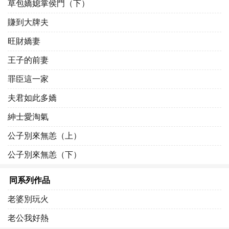
草包嬌媳掌侯門（下）
賺到大牌夫
旺財嬌妻
王子的前妻
罪臣這一家
夫君如此多嬌
紳士愛淘氣
公子別來無恙（上）
公子別來無恙（下）
同系列作品
老婆別玩火
老公我好熱