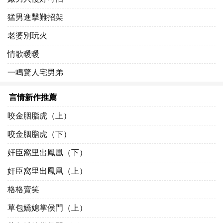
猛男進擊難招架
老婆別玩火
情歌暖暖
一鳴驚人宅男弟
言情新作推薦
咬金胭脂虎（上）
咬金胭脂虎（下）
奸臣窩里出鳳凰（下）
奸臣窩里出鳳凰（上）
格格賣笑
草包嬌媳掌侯門（上）