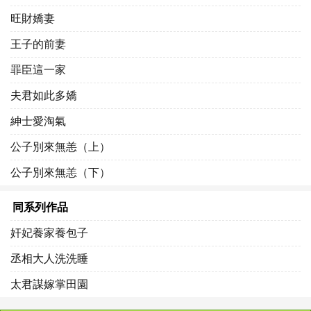
旺財嬌妻
王子的前妻
罪臣這一家
夫君如此多嬌
紳士愛淘氣
公子別來無恙（上）
公子別來無恙（下）
同系列作品
奸妃養家養包子
丞相大人洗洗睡
太君謀嫁掌田園