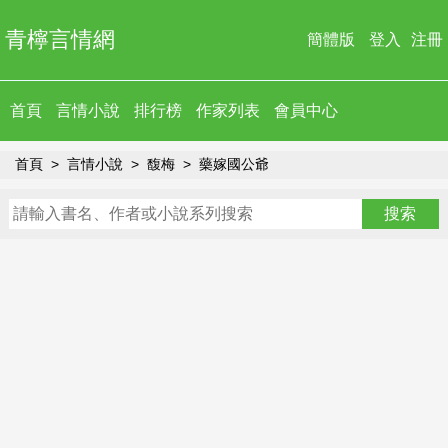
青檸言情網
簡體版
登入
注冊
首頁
言情小說
排行榜
作家列表
會員中心
首頁
言情小說
馥梅
藥嫁國公爺