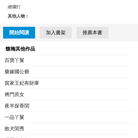
纏爛打
其他人物︰
開始閱讀
加入書架
推薦本書
馥梅其他作品
百寶丫鬟
藥嫁國公爺
貧家王妃有財庫
將門庶女
夜半探香閨
一品丫鬟
敗犬閨秀