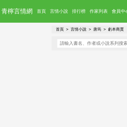
青檸言情網
首頁
言情小說
排行榜
作家列表
會員中
首頁
言情小說
唐筠
虧本商賈