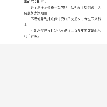
事的宅女即可，
甚至還表示債務一筆勾銷、抵押品全數歸還，還
要蓋新家讓她住，
不過他賺到她這個這麼好的女朋友，倒也不算虧
本，
可她怎麼也沒料到他竟是從五百多年前穿越而來
的「古董」……