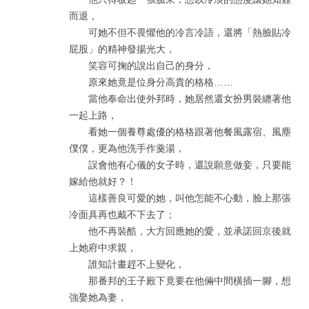
而退，
可她不但不畏懼他的冷言冷語，還將「熱臉貼冷
屁股」的精神發揚光大，
笑容可掬的說出自己的身分，
原來她竟是位身分高貴的格格……
當他奉命出使外邦時，她居然還女扮男裝纏著他
一起上路，
看她一個養尊處優的格格跟著他餐風露宿、風塵
僕僕，更為他洗手作羹湯，
誤會他有心儀的女子時，還說願意做妾，只要能
嫁給他就好？！
這樣善良可愛的她，叫他怎能不心動，臉上那張
冷面具再也戴不下去了；
他不再裝酷，大方回應她的愛，並承諾回京後就
上她府中求親，
誰知計畫趕不上變化，
那番邦的王子殿下竟要在他倆中間橫插一腳，想
強娶她為妻，