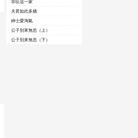
罪臣這一家
夫君如此多嬌
紳士愛淘氣
公子別來無恙（上）
公子別來無恙（下）