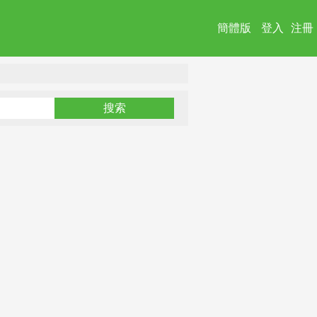
簡體版
登入
注冊