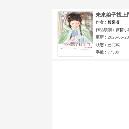
未來娘子找上
作者︰
樓采凝
作品類別︰
言情小
更新︰
2026-05-23
狀態︰
已完成
字數︰
77589