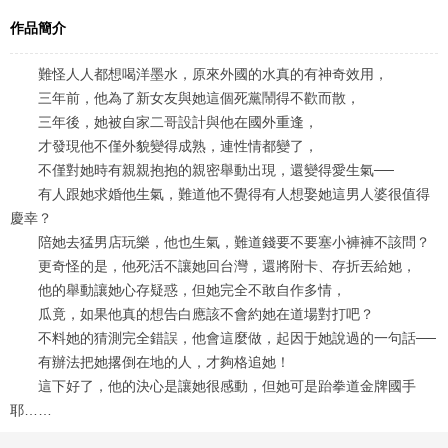
作品簡介
難怪人人都想喝洋墨水，原來外國的水真的有神奇效用，
三年前，他為了新女友與她這個死黨鬧得不歡而散，
三年後，她被自家二哥設計與他在國外重逢，
才發現他不僅外貌變得成熟，連性情都變了，
不僅對她時有親親抱抱的親密舉動出現，還變得愛生氣──
有人跟她求婚他生氣，難道他不覺得有人想娶她這男人婆很值得
慶幸？
陪她去猛男店玩樂，他也生氣，難道錢要不要塞小褲褲不該問？
更奇怪的是，他死活不讓她回台灣，還將附卡、存折丟給她，
他的舉動讓她心存疑惑，但她完全不敢自作多情，
瓜竟，如果他真的想告白應該不會約她在道場對打吧？
不料她的猜測完全錯誤，他會這麼做，起因于她說過的一句話──
有辦法把她撂倒在地的人，才夠格追她！
這下好了，他的決心是讓她很感動，但她可是跆拳道金牌國手
耶……