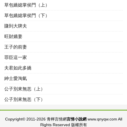
草包嬌媳掌侯門（上）
草包嬌媳掌侯門（下）
賺到大牌夫
旺財嬌妻
王子的前妻
罪臣這一家
夫君如此多嬌
紳士愛淘氣
公子別來無恙（上）
公子別來無恙（下）
Copyright© 2011-2026 青檸言情網
言情小說網
www.qnyqw.com All
Rights Reserved 版權所有