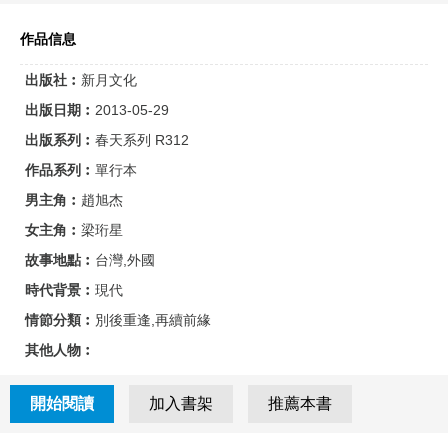
作品信息
出版社︰
新月文化
出版日期︰
2013-05-29
出版系列︰
春天系列 R312
作品系列︰
單行本
男主角︰
趙旭杰
女主角︰
梁珩星
故事地點︰
台灣,外國
時代背景︰
現代
情節分類︰
別後重逢,再續前緣
其他人物︰
開始閱讀
加入書架
推薦本書