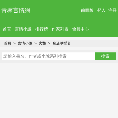
青檸言情網
簡體版
登入
注冊
首頁
言情小說
排行榜
作家列表
會員中心
首頁
言情小說
火艷
窩邊草蠻妻