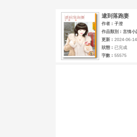
逮到落跑妻
作者︰
子澄
作品類別︰
言情小
更新︰
2024-06-14
狀態︰
已完成
字數︰
55575