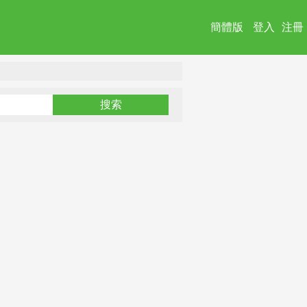
簡體版
登入
注冊