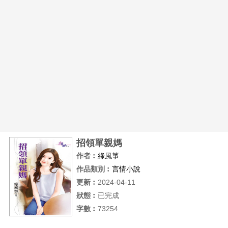
招領單親媽
作者︰
綠風箏
作品類別︰
言情小說
更新︰
2024-04-11
狀態︰
已完成
字數︰
73254