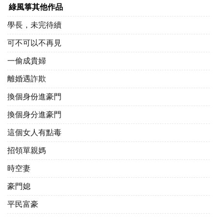
綠風箏其他作品
學長，未完待續
可不可以不再見
一偷成貴婦
離婚遇詐欺
換個身份進豪門
換個身分進豪門
這個女人有點毒
招領單親媽
時空妻
豪門媳
平民富豪