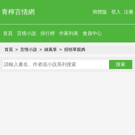
青檸言情網
簡體版
登入
注冊
首頁
言情小說
排行榜
作家列表
會員中心
首頁
言情小說
綠風箏
招領單親媽