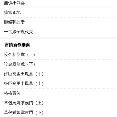
無價小氣婆
搶當爹地
砸錢聘憨妻
千古娘子現代夫
言情新作推薦
咬金胭脂虎（上）
咬金胭脂虎（下）
奸臣窩里出鳳凰（下）
奸臣窩里出鳳凰（上）
格格賣笑
草包嬌媳掌侯門（上）
草包嬌媳掌侯門（下）