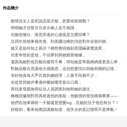
作品簡介
敢情這女人是把說謊當才能，把耍他當挑戰？
明明她才信誓旦旦表示兩人並不相識，
但臉色慘白、落荒而逃的心虛樣是怎麼回事？
且四年前他車禍失憶、到美國治療的消息對外全面封鎖，
她又是如何知之甚詳？雖然覺得她刻意隱瞞著實詭異，
但更奇怪的是他，不但夢到與她親密相擁，
還因為她對他百般回避而不爽，得知她是單親媽媽後更是心疼，
對她這般在意讓他大感困惑，迫切想要找出與她有關的記憶，
幸好他身為大尹百貨的總經理，人脈手段都不少，
先從曾與她共事過的櫃姐嘴里套出口風，
再找來母親御用征信人員調查到他和她的過往，
種種證據相對照再經過他的推敲，他氣憤的發現兩個事實——
他們在他車禍前一天都還是戀愛ing，且她的兒子他也有分？！
好樣的，看來他應該讓她知道，他失去的是記憶而不是脾氣！