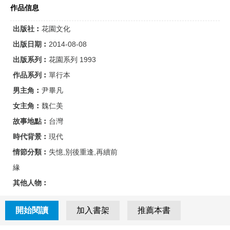
作品信息
出版社︰
花園文化
出版日期︰
2014-08-08
出版系列︰
花園系列 1993
作品系列︰
單行本
男主角︰
尹畢凡
女主角︰
魏仁美
故事地點︰
台灣
時代背景︰
現代
情節分類︰
失憶,別後重逢,再續前
緣
其他人物︰
開始閱讀
加入書架
推薦本書