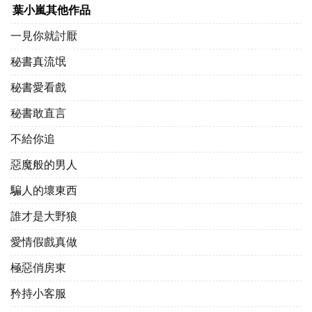
葉小嵐其他作品
一見你就討厭
秘書真流氓
秘書愛看戲
秘書敢直言
不給你追
惡魔般的男人
騙人的壞東西
誰才是大野狼
愛情假戲真做
極惡俏房東
矜持小客服