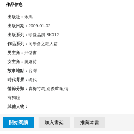
作品信息
出版社︰
禾馬
出版日期︰
2009-01-02
出版系列︰
珍愛晶鑽 BK012
作品系列︰
同學會之狂人篇
男主角︰
邢儲書
女主角︰
厲姠荷
故事地點︰
台灣
時代背景︰
現代
情節分類︰
青梅竹馬,別後重逢,情
有獨鐘
其他人物︰
開始閱讀
加入書架
推薦本書