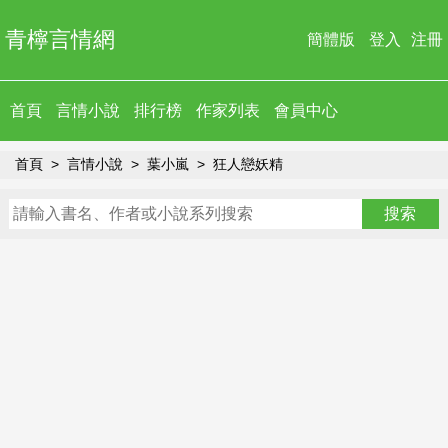
青檸言情網
簡體版
登入
注冊
首頁
言情小說
排行榜
作家列表
會員中心
首頁
言情小說
葉小嵐
狂人戀妖精