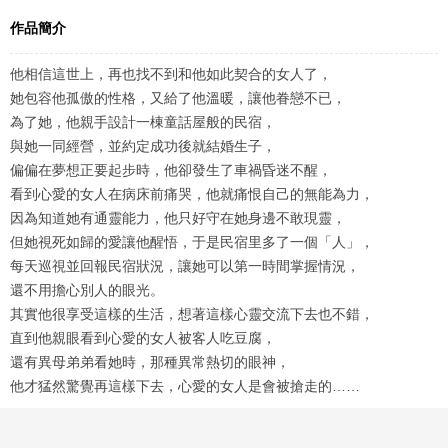
作品簡介
他相信這世上，再也找不到和他如此契合的女人了，
她包容他孤傲的性格，又給了他溫暖，讓他眷戀不已，
為了她，他親手設計一棟童話屋般的民宿，
與她一同經營，並約定成功後就結婚生子，
偏偏在夢想正要起步時，他卻發生了車禍昏迷不醒，
看到心愛的女人在病床前痛哭，他就痛恨自己的無能為力，
因為知道她有通靈能力，他只好守在她身邊不敢現靈，
但她視死如歸的愛讓他醒悟，于是民宿里多了一個「人」，
每天巡視並回報民宿狀況，讓她可以第一時間掌握情況，
還不用擔心別人的眼光。
其實他很享受這樣的生活，想著這樣心靈交流下去也不錯，
直到他親眼看到心愛的女人被客人吃豆腐，
還有異母弟弟看她時，那種異常熱切的眼神，
他才猛然驚覺再這樣下去，心愛的女人是會被搶走的……