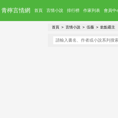
青檸言情網
首頁
言情小說
排行榜
作家列表
會員中
首頁
言情小說
伍薇
欽點霸主