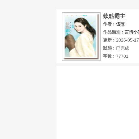
欽點霸主
作者︰
伍薇
作品類別︰
言情小
更新︰
2026-05-17
狀態︰
已完成
字數︰
77701