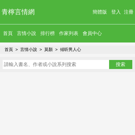
青檸言情網
簡體版
登入
注冊
首頁
言情小說
排行榜
作家列表
會員中心
首頁
言情小說
莫顏
傾听男人心