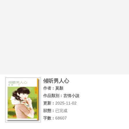
傾听男人心
作者︰
莫顏
作品類別︰
言情小說
更新︰
2025-11-02
狀態︰
已完成
字數︰
68607