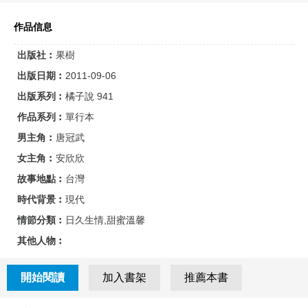
作品信息
出版社︰
果樹
出版日期︰
2011-09-06
出版系列︰
橘子說 941
作品系列︰
單行本
男主角︰
唐冠武
女主角︰
安欣欣
故事地點︰
台灣
時代背景︰
現代
情節分類︰
日久生情,甜蜜溫馨
其他人物︰
開始閱讀
加入書架
推薦本書