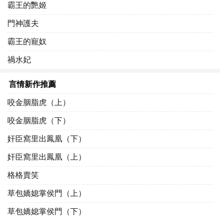
霸王的艷姬
門神護夫
霸王的寵奴
禍水妃
言情新作推薦
咬金胭脂虎（上）
咬金胭脂虎（下）
奸臣窩里出鳳凰（下）
奸臣窩里出鳳凰（上）
格格賣笑
草包嬌媳掌侯門（上）
草包嬌媳掌侯門（下）