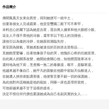
作品簡介
傳聞鳳凰天女來自異世，得到她便可一統中土，
但要靠個女人完成霸業，他堂堂璽國二殿下可不希罕，
未料忠心的屬下認為她是吉星，逕自將人擄來和他大眼瞪小眼。
這女人不僅不畏他的冷臉，還常常以下犯上的頂撞他，
讓他引以為傲的冷靜，在她面前瀕臨失控，
甚至因為賭氣，害她差點被迷信的百姓抓去當祭品……
見她飽受驚嚇，拉著他像孩子似的哭，他愧疚心疼的任她宣泄。
自此兩人的關系改變，她開始會關心他，知他體質陰寒冰冷，
還特地為他下廚，烹煮獨一無二的毒藥湯，喔不，是驅寒湯。
他越來越不像自己，她平凡的面貌在他眼中卻如天仙般迷人，
在她遭人挾持差點遇害後，他便誓言要不顧一切的保護她，
為此他對外謊稱她是他的寵奴，同睡一床也是理所當然，
可他卻越來越不甘于這樣的虛名，
決定不惜任何代價也要讓她成為自己名副其實的女人……