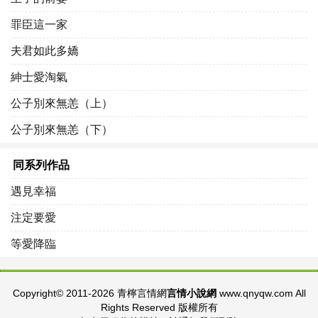
罪臣這一家
夫君如此多嬌
紳士愛淘氣
公子別來無恙（上）
公子別來無恙（下）
同系列作品
遇見幸福
注定要愛
等愛降臨
Copyright© 2011-2026 青檸言情網
言情小說網
www.qnyqw.com All
Rights Reserved 版權所有