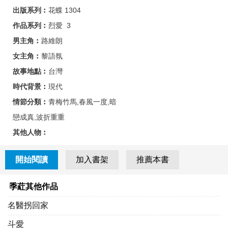
出版系列︰
花蝶 1304
作品系列︰
烈愛 3
男主角︰
路維朗
女主角︰
黎語氛
故事地點︰
台灣
時代背景︰
現代
情節分類︰
青梅竹馬,春風一度,暗
戀成真,波折重重
其他人物︰
開始閱讀
加入書架
推薦本書
季葒其他作品
名醫拐回家
斗愛