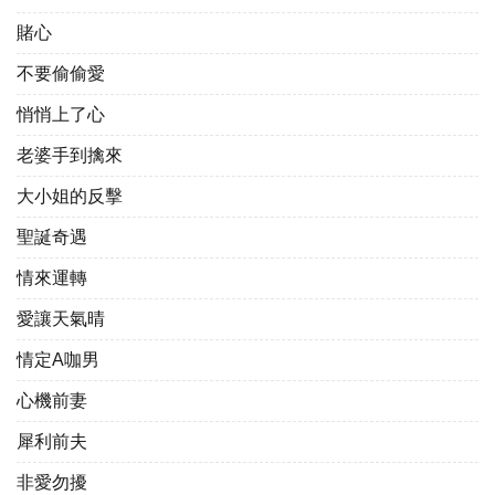
賭心
不要偷偷愛
悄悄上了心
老婆手到擒來
大小姐的反擊
聖誕奇遇
情來運轉
愛讓天氣晴
情定A咖男
心機前妻
犀利前夫
非愛勿擾