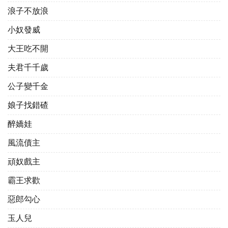
浪子不放浪
小奴發威
大王吃不開
夫君千千歲
公子變千金
娘子找錯碴
醉嬌娃
風流債主
頑奴戲主
霸王求歡
惡郎勾心
玉人兒