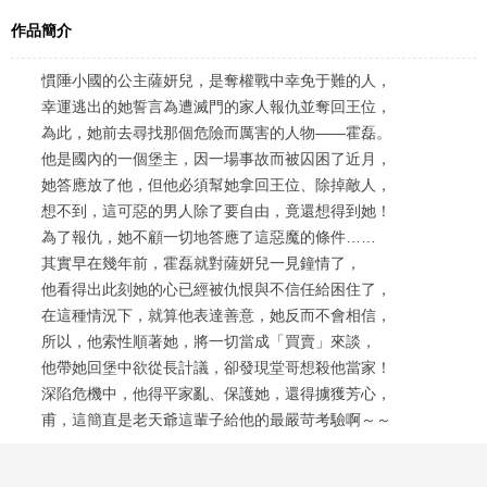
作品簡介
慣陲小國的公主薩妍兒，是奪權戰中幸免于難的人，
幸運逃出的她誓言為遭滅門的家人報仇並奪回王位，
為此，她前去尋找那個危險而厲害的人物——霍磊。
他是國內的一個堡主，因一場事故而被囚困了近月，
她答應放了他，但他必須幫她拿回王位、除掉敵人，
想不到，這可惡的男人除了要自由，竟還想得到她！
為了報仇，她不顧一切地答應了這惡魔的條件……
其實早在幾年前，霍磊就對薩妍兒一見鐘情了，
他看得出此刻她的心已經被仇恨與不信任給困住了，
在這種情況下，就算他表達善意，她反而不會相信，
所以，他索性順著她，將一切當成「買賣」來談，
他帶她回堡中欲從長計議，卻發現堂哥想殺他當家！
深陷危機中，他得平家亂、保護她，還得擄獲芳心，
甫，這簡直是老天爺這輩子給他的最嚴苛考驗啊～～