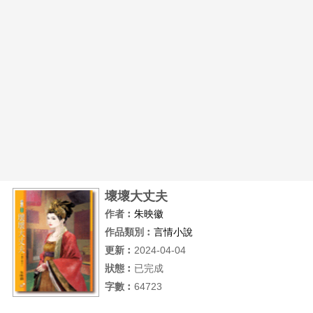
壞壞大丈夫
作者︰
朱映徽
作品類別︰
言情小說
更新︰
2024-04-04
狀態︰
已完成
字數︰
64723