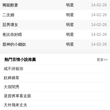
獨寵酷妻
明星
14-02-26
二次婚
明星
14-02-26
惡男壞女
明星
14-02-26
爸比你好瞎
明星
14-02-26
股神的小錢奴
明星
14-02-26
熱門言情小說推薦
更多>>
戒不掉寵你
奴婢嬌客
大假閨秀
退貨將軍看走眼
天外飛來丈夫