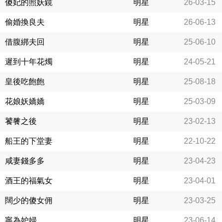
傻妃的照妖鏡
明星
26-03-15
偷婚換良夫
明星
26-06-13
借腹綁夫回
明星
25-06-10
遲到十年花燭
明星
24-05-21
皇後吃飽飽
明星
25-08-18
花娘妖嬌嬌
明星
25-03-09
饕餮之後
明星
23-02-13
船王的下堂妻
明星
22-10-22
咸妻錢多多
明星
23-04-23
酒王的福氣女
明星
23-04-01
闊少的傻女佣
明星
23-03-25
寧為妒婦
明星
23-06-14