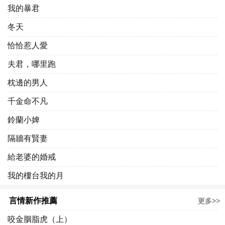
我的暴君
冬天
恰恰惹人愛
夫君，哪里跑
枕邊的男人
千金命不凡
鈴蘭小婢
隔牆有賢妻
給老婆的婚戒
我的樓台我的月
言情新作推薦
更多>>
咬金胭脂虎（上）