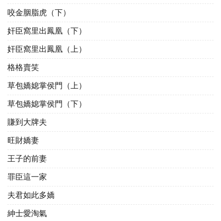
咬金胭脂虎（下）
奸臣窩里出鳳凰（下）
奸臣窩里出鳳凰（上）
格格賣笑
草包嬌媳掌侯門（上）
草包嬌媳掌侯門（下）
賺到大牌夫
旺財嬌妻
王子的前妻
罪臣這一家
夫君如此多嬌
紳士愛淘氣