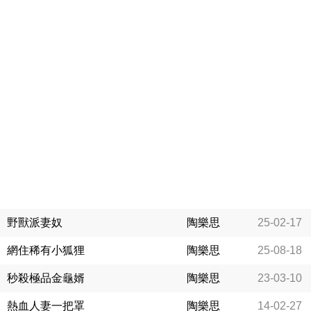
野獸派妻奴
陶樂思
25-02-17
網住稀有小狐狸
陶樂思
25-08-18
秒殺極品金龜婿
陶樂思
23-03-10
熱血人妻一把罩
陶樂思
14-02-27