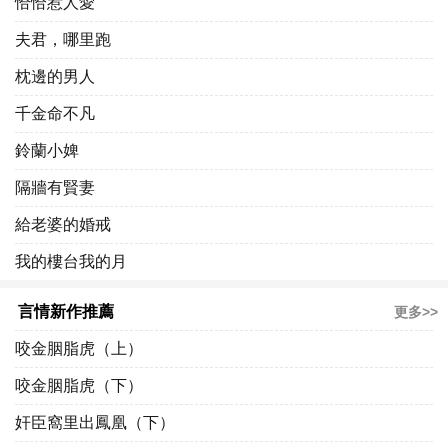
恰恰惹人愛
夫君，哪里跑
枕邊的男人
千金命不凡
鈴蘭小婢
隔牆有賢妻
給老婆的婚戒
我的樓台我的月
言情新作推薦
更多>>
咬金胭脂虎（上）
咬金胭脂虎（下）
奸臣窩里出鳳凰（下）