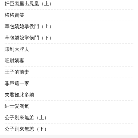
奸臣窩里出鳳凰（上）
格格賣笑
草包嬌媳掌侯門（上）
草包嬌媳掌侯門（下）
賺到大牌夫
旺財嬌妻
王子的前妻
罪臣這一家
夫君如此多嬌
紳士愛淘氣
公子別來無恙（上）
公子別來無恙（下）