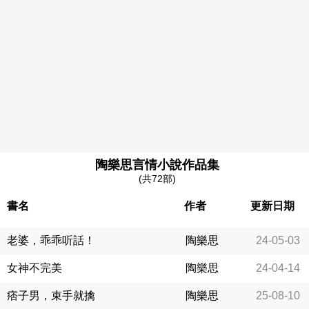
陶樂思言情小說作品集
(共72部)
書名
作者
更新日期
老婆，乖乖听話！
陶樂思
24-05-03
女神不完美
陶樂思
24-04-14
痞子男，束手就擒
陶樂思
25-08-10