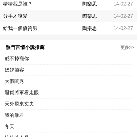
猜猜我是誰？
陶樂思
14-02-27
分手才說愛
陶樂思
14-02-27
給我一個優質男
陶樂思
14-02-27
熱門言情小說推薦
更多>>
戒不掉寵你
奴婢嬌客
大假閨秀
退貨將軍看走眼
天外飛來丈夫
我的暴君
冬天