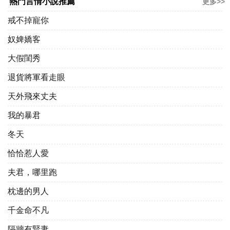
熱門言情小說推薦
更多>>
戒不掉寵你
奴婢嬌客
大假閨秀
退貨將軍看走眼
天外飛來丈夫
我的暴君
冬天
恰恰惹人愛
夫君，哪里跑
枕邊的男人
千金命不凡
隔牆有賢妻