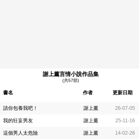
謝上薰言情小說作品集
(共57部)
書名
作者
更新日期
請你包養我吧！
謝上薰
26-07-05
我的狂妄男友
謝上薰
25-11-16
這個男人太危險
謝上薰
14-02-26