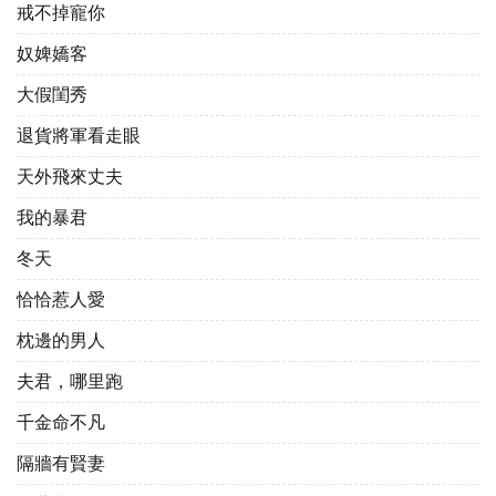
戒不掉寵你
奴婢嬌客
大假閨秀
退貨將軍看走眼
天外飛來丈夫
我的暴君
冬天
恰恰惹人愛
枕邊的男人
夫君，哪里跑
千金命不凡
隔牆有賢妻