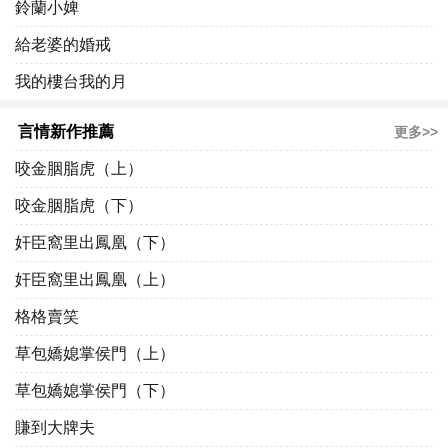
鈴蘭小婢
給老婆的婚戒
我的樓台我的月
言情新作推薦
更多>>
咬金胭脂虎（上）
咬金胭脂虎（下）
奸臣窩里出鳳凰（下）
奸臣窩里出鳳凰（上）
格格賣笑
草包嬌媳掌侯門（上）
草包嬌媳掌侯門（下）
賺到大牌夫