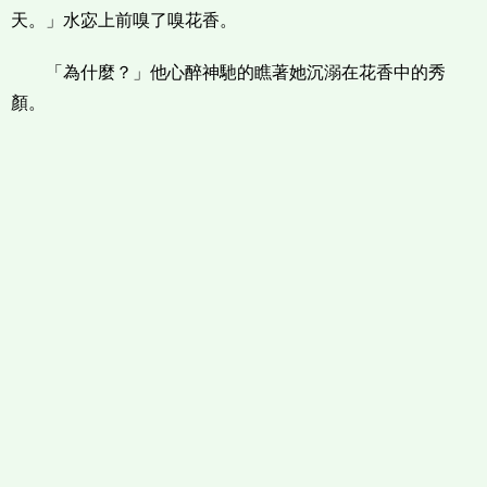
天。」水宓上前嗅了嗅花香。
「為什麼？」他心醉神馳的瞧著她沉溺在花香中的秀
顏。