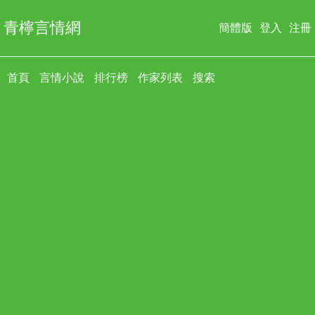
青檸言情網
簡體版
登入
注冊
首頁
言情小說
排行榜
作家列表
搜索