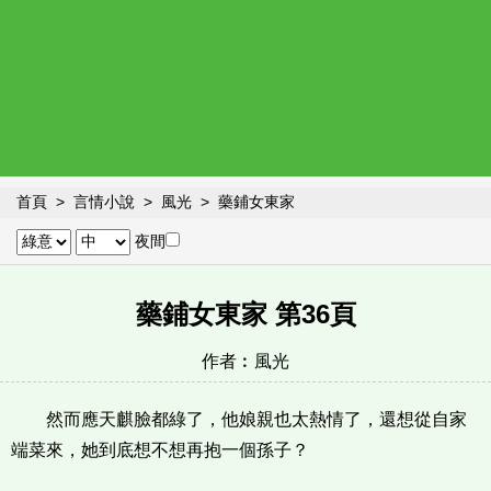
首頁
言情小說
風光
藥鋪女東家
夜間
藥鋪女東家 第36頁
作者︰
風光
然而應天麒臉都綠了，他娘親也太熱情了，還想從自家
端菜來，她到底想不想再抱一個孫子？