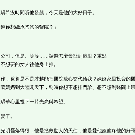
但瑀希沒時間听他發飆，今天是他的大好日子。
難道你想繼承爸爸的醫院？」
的公司，但是、等等……話題怎麼會扯到這里？重點
己不想要的女人往他身上推。
合作，爸爸是不是才越能把醫院放心交代給我？妹婿家里投資的
帶著媽媽到大陸闖天下，到時你想不想排門診、想不想到醫院上
在瑀華心里投下一片光亮與希望。
神變了。
就光明磊落得很，他是拯救世人的天使，他是愛他寵他疼他的好