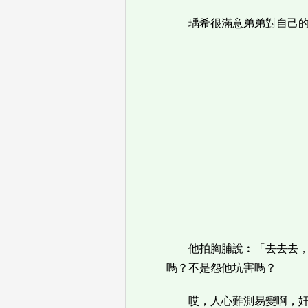
瑀希很滿意弟弟對自己
他拍胸脯說︰「去去去
嗎？不是怨他坑害嗎？
哎，人心難測易變啊，奸