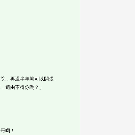
醫院，再過半年就可以開張，
班，還由不得你嗎？」
哥哥啊！