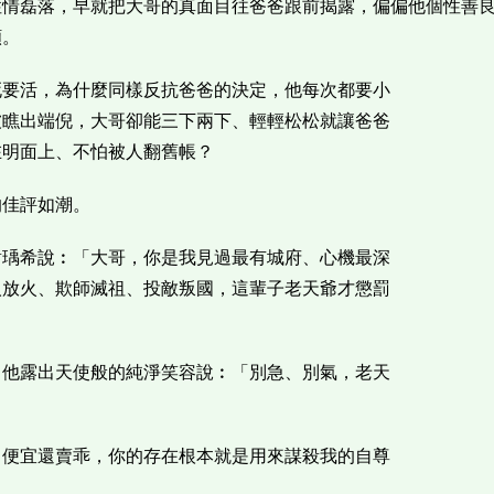
性情磊落，早就把大哥的真面目往爸爸跟前揭露，偏偏他個性善
願。
死要活，為什麼同樣反抗爸爸的決定，他每次都要小
被瞧出端倪，大哥卻能三下兩下、輕輕松松就讓爸爸
在明面上、不怕被人翻舊帳？
的佳評如潮。
對瑀希說︰「大哥，你是我見過最有城府、心機最深
人放火、欺師滅祖、投敵叛國，這輩子老天爺才懲罰
，他露出天使般的純淨笑容說︰「別急、別氣，老天
了便宜還賣乖，你的存在根本就是用來謀殺我的自尊