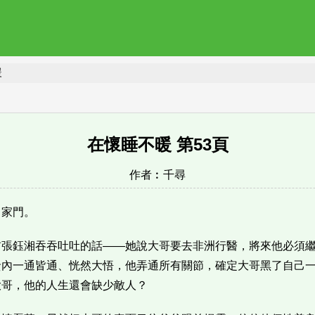
暖
在懷睡不暖 第53頁
作者︰
千尋
出家門。
前張鈺湘吞吞吐吐的話——她說大哥要去非洲行醫，將來他必須
賢內一通皆通、恍然大悟，他弄通所有關節，確定大哥黑了自己
大哥，他的人生還會缺少敵人？