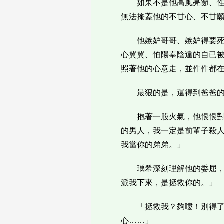
如果不是他高風亮節、
無法掩蓋他的不甘心、不甘
他嫉妒哥哥、嫉妒得要
心翼翼、怕陽奉陰違的自已
照著他的心意走，並件件都
最狠的是，還得到爸爸
抱著一股火氣，他恨恨
的男人，我一定是前輩子殺
我當你的弟弟。」
瑀希深刻理解他的委屈
派我下來，是拯救你的。」
「拯救我？夠嘍！別得
心……」