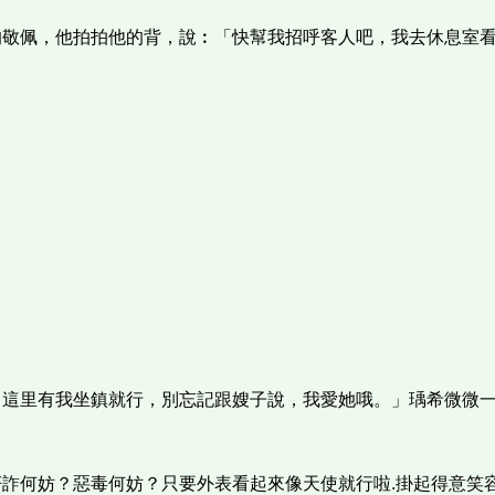
的敬佩，他拍拍他的背，說︰「快幫我招呼客人吧，我去休息室
，這里有我坐鎮就行，別忘記跟嫂子說，我愛她哦。」瑀希微微
詐何妨？惡毒何妨？只要外表看起來像天使就行啦.掛起得意笑