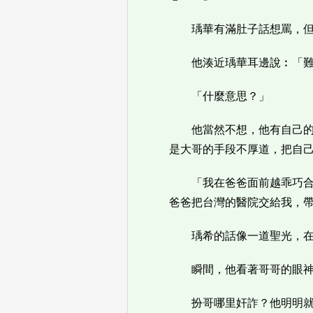
瑀華有滿肚子話想罵，
他湊近瑀華耳邊說︰「
「什麼意思？」
他當然不想，他有自己
是大哥的手段不厚道，把自
「我在爸爸面前越乖巧
爸爸把台灣的醫院交給我，
瑀希的話像一道聖光，
瞬間，他看著哥哥的眼
扮哥哪里奸詐？他明明