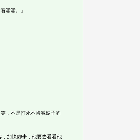
看看瀟瀟。」
一笑，不是打死不肯喊嫂子的
容，加快腳步，他要去看看他