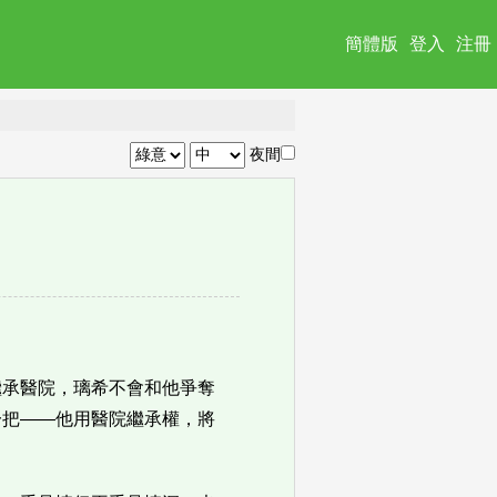
簡體版
登入
注冊
夜間
繼承醫院，璃希不會和他爭奪
一把——他用醫院繼承權，將