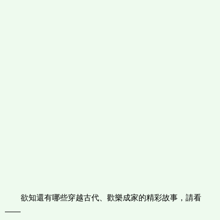
欲知還有哪些穿越古代、歡樂成家的精彩故事，請看
——