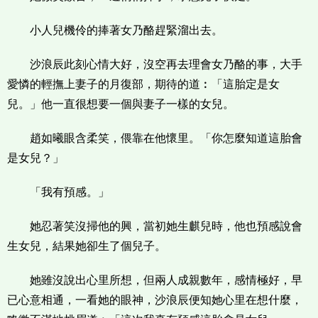
小人兒機伶的捧著女乃酪趕緊溜出去。
沙浪辰此刻心情大好，沒空再去理會女乃酪的事，大手
愛憐的輕撫上妻子的月復部，期待的道︰「這胎定是女
兒。」他一直很想要一個與妻子一樣的女兒。
趙如曦眼含柔笑，偎靠在他懷里。「你怎麼知道這胎會
是女兒？」
「我有預感。」
她忍著笑沒掃他的興，當初她生麒兒時，他也預感說會
生女兒，結果她卻生了個兒子。
她雖沒說出心里所想，但兩人成親數年，感情極好，早
已心意相通，一看她的眼神，沙浪辰便知她心里在想什麼，