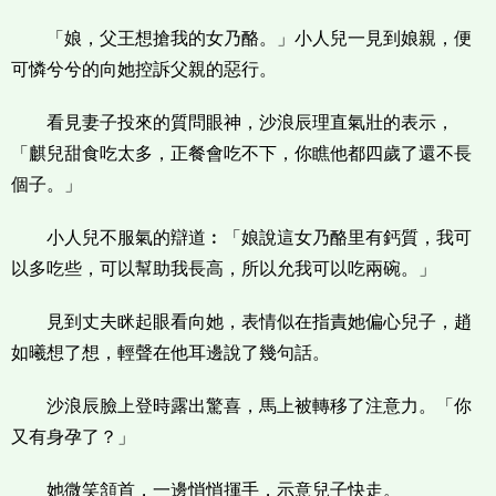
「娘，父王想搶我的女乃酪。」小人兒一見到娘親，便
可憐兮兮的向她控訴父親的惡行。
看見妻子投來的質問眼神，沙浪辰理直氣壯的表示，
「麒兒甜食吃太多，正餐會吃不下，你瞧他都四歲了還不長
個子。」
小人兒不服氣的辯道︰「娘說這女乃酪里有鈣質，我可
以多吃些，可以幫助我長高，所以允我可以吃兩碗。」
見到丈夫眯起眼看向她，表情似在指責她偏心兒子，趙
如曦想了想，輕聲在他耳邊說了幾句話。
沙浪辰臉上登時露出驚喜，馬上被轉移了注意力。「你
又有身孕了？」
她微笑頷首，一邊悄悄揮手，示意兒子快走。