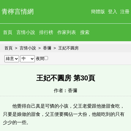
青檸言情網
簡體版
登入
注冊
首頁
言情小說
排行榜
作家列表
搜索
首頁
言情小說
香彌
王妃不圓房
夜間
王妃不圓房 第30頁
作者︰
香彌
他覺得自己真是可憐的小孩，父王老愛跟他搶甜食吃，
只要是娘做的甜食，父王便要獨佔一大份，他能吃到的只有
少少的一些。