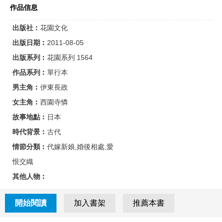
作品信息
出版社︰
花園文化
出版日期︰
2011-08-05
出版系列︰
花園系列 1564
作品系列︰
單行本
男主角︰
伊東長政
女主角︰
西園寺憐
故事地點︰
日本
時代背景︰
古代
情節分類︰
代嫁新娘,婚後相處,愛
恨交織
其他人物︰
開始閱讀
加入書架
推薦本書